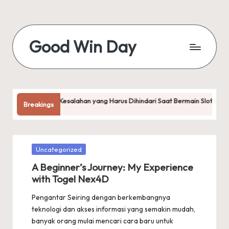
Skip
to
Good Win Day
content
udah Maxwin: Kesalahan yang Harus Dihindari Saat Bermain Slot
Dari P
Breakings
, 2025
March 19,
Posted
Uncategorized
in
A Beginner’s Journey: My Experience
with Togel Nex4D
Pengantar Seiring dengan berkembangnya
teknologi dan akses informasi yang semakin mudah,
banyak orang mulai mencari cara baru untuk