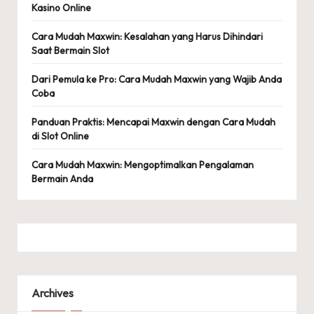
Kasino Online
Cara Mudah Maxwin: Kesalahan yang Harus Dihindari
Saat Bermain Slot
Dari Pemula ke Pro: Cara Mudah Maxwin yang Wajib Anda
Coba
Panduan Praktis: Mencapai Maxwin dengan Cara Mudah
di Slot Online
Cara Mudah Maxwin: Mengoptimalkan Pengalaman
Bermain Anda
Archives