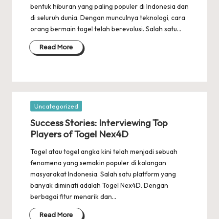
bentuk hiburan yang paling populer di Indonesia dan
di seluruh dunia. Dengan munculnya teknologi, cara
orang bermain togel telah berevolusi. Salah satu…
Read More
Posted
Uncategorized
in
Success Stories: Interviewing Top
Players of Togel Nex4D
Togel atau togel angka kini telah menjadi sebuah
fenomena yang semakin populer di kalangan
masyarakat Indonesia. Salah satu platform yang
banyak diminati adalah Togel Nex4D. Dengan
berbagai fitur menarik dan…
Read More