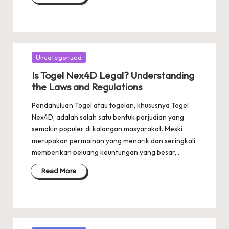
Posted
Uncategorized
in
Is Togel Nex4D Legal? Understanding
the Laws and Regulations
Pendahuluan Togel atau togelan, khususnya Togel
Nex4D, adalah salah satu bentuk perjudian yang
semakin populer di kalangan masyarakat. Meski
merupakan permainan yang menarik dan seringkali
memberikan peluang keuntungan yang besar,…
Read More