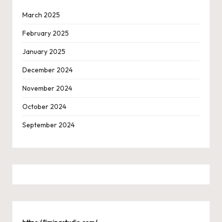
March 2025
February 2025
January 2025
December 2024
November 2024
October 2024
September 2024