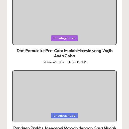
Posted
Uncategorized
in
Dari Pemula ke Pro: Cara Mudah Maxwin yang Wajib
Anda Coba
By
Good Win Day
March 19, 2025
Posted
by
Posted
Uncategorized
in
Panduan Praktis: Mencapai Maxwin dengan Cara Mudah