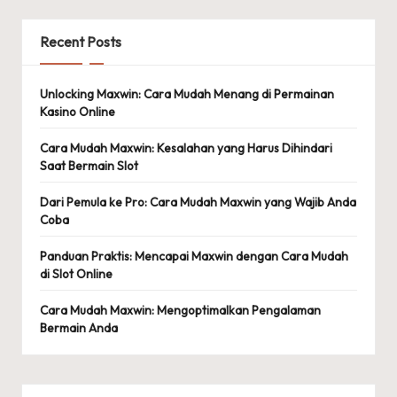
Recent Posts
Unlocking Maxwin: Cara Mudah Menang di Permainan
Kasino Online
Cara Mudah Maxwin: Kesalahan yang Harus Dihindari
Saat Bermain Slot
Dari Pemula ke Pro: Cara Mudah Maxwin yang Wajib Anda
Coba
Panduan Praktis: Mencapai Maxwin dengan Cara Mudah
di Slot Online
Cara Mudah Maxwin: Mengoptimalkan Pengalaman
Bermain Anda