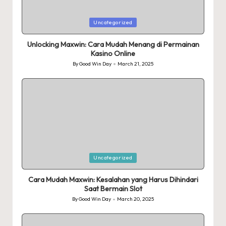
Posted
Uncategorized
in
Unlocking Maxwin: Cara Mudah Menang di Permainan
Kasino Online
By
Good Win Day
March 21, 2025
Posted
by
Posted
Uncategorized
in
Cara Mudah Maxwin: Kesalahan yang Harus Dihindari
Saat Bermain Slot
By
Good Win Day
March 20, 2025
Posted
by