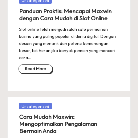
Posted
Uncategorized
in
Panduan Praktis: Mencapai Maxwin
dengan Cara Mudah di Slot Online
Slot online telah menjadi salah satu permainan
kasino yang paling populer di dunia digital. Dengan
desain yang menarik dan potensi kemenangan
besar, tak heran jika banyak pemain yang mencari
cara…
Read More
Posted
Uncategorized
in
Cara Mudah Maxwin:
Mengoptimalkan Pengalaman
Bermain Anda