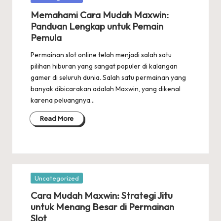
in
Memahami Cara Mudah Maxwin:
Panduan Lengkap untuk Pemain
Pemula
Permainan slot online telah menjadi salah satu
pilihan hiburan yang sangat populer di kalangan
gamer di seluruh dunia. Salah satu permainan yang
banyak dibicarakan adalah Maxwin, yang dikenal
karena peluangnya…
Read More
Posted
Uncategorized
in
Cara Mudah Maxwin: Strategi Jitu
untuk Menang Besar di Permainan
Slot