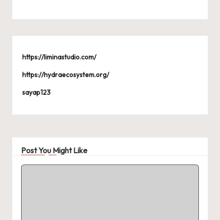
https://liminastudio.com/
https://hydraecosystem.org/
sayap123
Post You Might Like