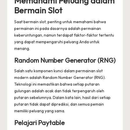
Memahami Peluang dalam
Bermain Slot
Saat bermain slot, penting untuk memahami bahwa
permainan ini pada dasarnya adalah permainan
keberuntungan, namun terdapat faktor-faktor tertentu
yang dapat mempengaruhi peluang Anda untuk
menang.
Random Number Generator (RNG)
Salah satu komponen kunci dalam permainan slot
modern adalah Random Number Generator (RNG).
Teknologi ini memastikan bahwa setiap putaran
gulungan adalah acak dan tidak terpengaruh oleh
putaran sebelumnya. Dalam kata lain, hasil dari setiap
putaran tidak dapat diprediksi, dan semua pemain
memiliki peluang yang sama.
Pelajari Paytable