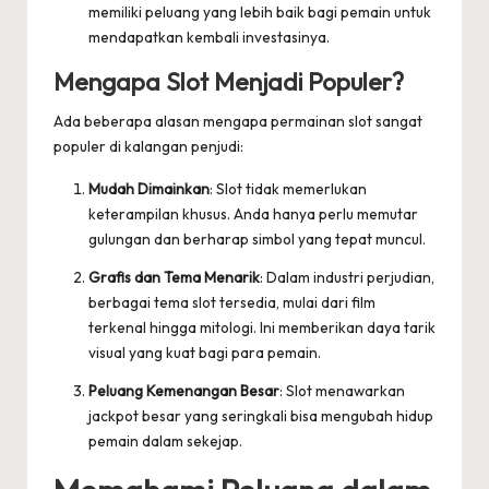
memiliki peluang yang lebih baik bagi pemain untuk
mendapatkan kembali investasinya.
Mengapa Slot Menjadi Populer?
Ada beberapa alasan mengapa permainan slot sangat
populer di kalangan penjudi:
Mudah Dimainkan
: Slot tidak memerlukan
keterampilan khusus. Anda hanya perlu memutar
gulungan dan berharap simbol yang tepat muncul.
Grafis dan Tema Menarik
: Dalam industri perjudian,
berbagai tema slot tersedia, mulai dari film
terkenal hingga mitologi. Ini memberikan daya tarik
visual yang kuat bagi para pemain.
Peluang Kemenangan Besar
: Slot menawarkan
jackpot besar yang seringkali bisa mengubah hidup
pemain dalam sekejap.