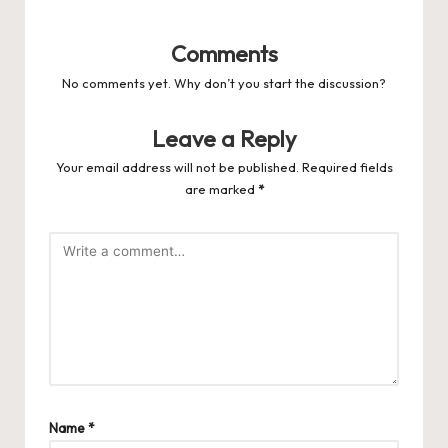
Comments
No comments yet. Why don’t you start the discussion?
Leave a Reply
Your email address will not be published.
Required fields
are marked
*
Name
*