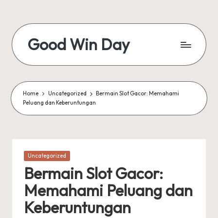
Skip
to
Good Win Day
content
Home
Uncategorized
Bermain Slot Gacor: Memahami
Peluang dan Keberuntungan
Posted
Uncategorized
in
Bermain Slot Gacor:
Memahami Peluang dan
Keberuntungan