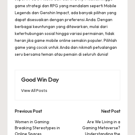
game strategi dan RPG yang mendalam seperti Mobile
Legends dan Genshin Impact, ada banyak pilihan yang
dapat disesuaikan dengan preferensi Anda. Dengan
berbagai keuntungan yang ditawarkan, mulai dari
keterhubungan sosial hingga variasi permainan, tidak
heran jika game mobile online semakin populer. Pilihlah
game yang cocok untuk Anda dan nikmati petualangan
seru bersama teman atau pemain di seluruh dunia!
Good Win Day
View All Posts
Post
Previous Post
Next Post
navigation
Women in Gaming:
Are We Living in a
Breaking Stereotypes in
Gaming Metaverse?
Online Spaces
Understanding the