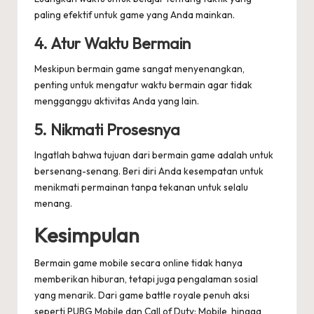
paling efektif untuk game yang Anda mainkan.
4. Atur Waktu Bermain
Meskipun bermain game sangat menyenangkan,
penting untuk mengatur waktu bermain agar tidak
mengganggu aktivitas Anda yang lain.
5. Nikmati Prosesnya
Ingatlah bahwa tujuan dari bermain game adalah untuk
bersenang-senang. Beri diri Anda kesempatan untuk
menikmati permainan tanpa tekanan untuk selalu
menang.
Kesimpulan
Bermain game mobile secara online tidak hanya
memberikan hiburan, tetapi juga pengalaman sosial
yang menarik. Dari game battle royale penuh aksi
seperti PUBG Mobile dan Call of Duty: Mobile, hingga