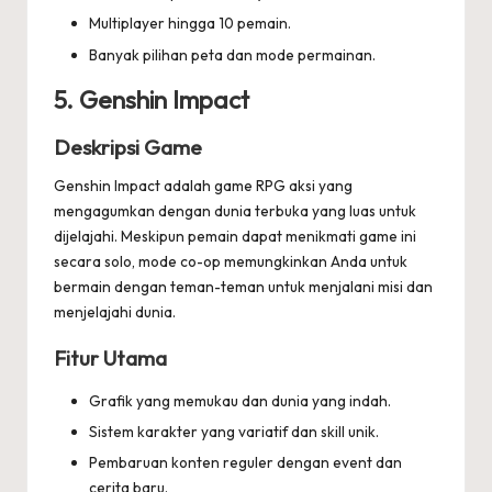
Multiplayer hingga 10 pemain.
Banyak pilihan peta dan mode permainan.
5. Genshin Impact
Deskripsi Game
Genshin Impact adalah game RPG aksi yang
mengagumkan dengan dunia terbuka yang luas untuk
dijelajahi. Meskipun pemain dapat menikmati game ini
secara solo, mode co-op memungkinkan Anda untuk
bermain dengan teman-teman untuk menjalani misi dan
menjelajahi dunia.
Fitur Utama
Grafik yang memukau dan dunia yang indah.
Sistem karakter yang variatif dan skill unik.
Pembaruan konten reguler dengan event dan
cerita baru.