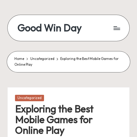
Skip
to
Good Win Day
content
Home
Uncategorized
Exploring the Best Mobile Games for
Online Play
Posted
Uncategorized
in
Exploring the Best
Mobile Games for
Online Play