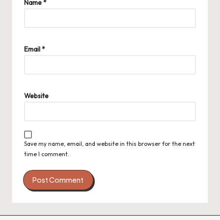
Name
*
Email
*
Website
Save my name, email, and website in this browser for the next
time I comment.