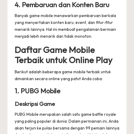
4. Pembaruan dan Konten Baru
Banyak game mobile menawarkan pembaruan berkala
yang menyertakan konten baru, event, dan fitur-fitur
menarik lainnya. Hal ini membuat pengalaman bermain
menjadi lebih menarik dan tidak monoton.
Daftar Game Mobile
Terbaik untuk Online Play
Berikut adalah beberapa game mobile terbaik untuk
dimainkan secara online yang patut Anda coba:
1. PUBG Mobile
Deskripsi Game
PUBG Mobile merupakan salah satu game battle royale
yang paling populer di dunia. Dalam permainan ini, Anda
akan terjun ke pulau bersama dengan 99 pemain lainnya