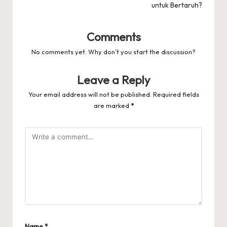
untuk Bertaruh?
Comments
No comments yet. Why don’t you start the discussion?
Leave a Reply
Your email address will not be published.
Required fields
are marked
*
Name
*