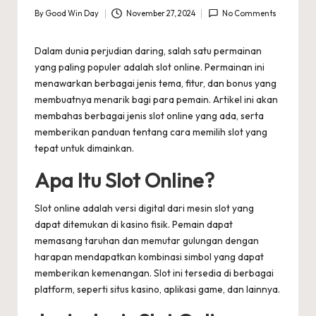
By
Good Win Day
November 27, 2024
No Comments
Posted
by
Dalam dunia perjudian daring, salah satu permainan
yang paling populer adalah slot online. Permainan ini
menawarkan berbagai jenis tema, fitur, dan bonus yang
membuatnya menarik bagi para pemain. Artikel ini akan
membahas berbagai jenis slot online yang ada, serta
memberikan panduan tentang cara memilih slot yang
tepat untuk dimainkan.
Apa Itu Slot Online?
Slot online adalah versi digital dari mesin slot yang
dapat ditemukan di kasino fisik. Pemain dapat
memasang taruhan dan memutar gulungan dengan
harapan mendapatkan kombinasi simbol yang dapat
memberikan kemenangan. Slot ini tersedia di berbagai
platform, seperti situs kasino, aplikasi game, dan lainnya.