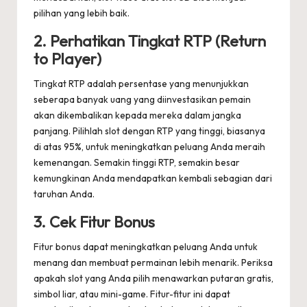
pilihan yang lebih baik.
2. Perhatikan Tingkat RTP (Return
to Player)
Tingkat RTP adalah persentase yang menunjukkan
seberapa banyak uang yang diinvestasikan pemain
akan dikembalikan kepada mereka dalam jangka
panjang. Pilihlah slot dengan RTP yang tinggi, biasanya
di atas 95%, untuk meningkatkan peluang Anda meraih
kemenangan. Semakin tinggi RTP, semakin besar
kemungkinan Anda mendapatkan kembali sebagian dari
taruhan Anda.
3. Cek Fitur Bonus
Fitur bonus dapat meningkatkan peluang Anda untuk
menang dan membuat permainan lebih menarik. Periksa
apakah slot yang Anda pilih menawarkan putaran gratis,
simbol liar, atau mini-game. Fitur-fitur ini dapat