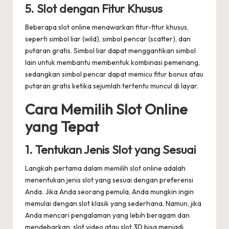
5. Slot dengan Fitur Khusus
Beberapa slot online menawarkan fitur-fitur khusus,
seperti simbol liar (wild), simbol pencar (scatter), dan
putaran gratis. Simbol liar dapat menggantikan simbol
lain untuk membantu membentuk kombinasi pemenang,
sedangkan simbol pencar dapat memicu fitur bonus atau
putaran gratis ketika sejumlah tertentu muncul di layar.
Cara Memilih Slot Online
yang Tepat
1. Tentukan Jenis Slot yang Sesuai
Langkah pertama dalam memilih slot online adalah
menentukan jenis slot yang sesuai dengan preferensi
Anda. Jika Anda seorang pemula, Anda mungkin ingin
memulai dengan slot klasik yang sederhana. Namun, jika
Anda mencari pengalaman yang lebih beragam dan
mendebarkan, slot video atau slot 3D bisa menjadi