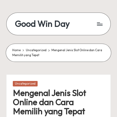
Skip
to
Good Win Day
content
Home
Uncategorized
Mengenal Jenis Slot Online dan Cara
Memilih yang Tepat
Posted
Uncategorized
in
Mengenal Jenis Slot
Online dan Cara
Memilih yang Tepat