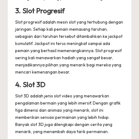
3. Slot Progresif
Slot progresif adalah mesin slot yang terhubung dengan
jaringan. Setiap kali pemain memasang taruhan,
sebagian dari taruhan tersebut ditambahkan ke jackpot
kumulatif. Jackpot ini terus meningkat sampai ada
pemain yang berhasil memenangkannya. Slot progresif
sering kali menawarkan hadiah yang sangat besar,
menjadikannya pilihan yang menarik bagi mereka yang
mencari kemenangan besar.
4. Slot 3D
Slot 3D adalah jenis slot video yang menawarkan
pengalaman bermain yang lebih imersif. Dengan grafik
tiga dimensi dan animasi yang menarik, slot ini
memberikan sensasi permainan yang lebih hidup.
Banyak slot 3D juga dilengkapi dengan cerita yang
menarik, yang menambah daya tarik permainan.