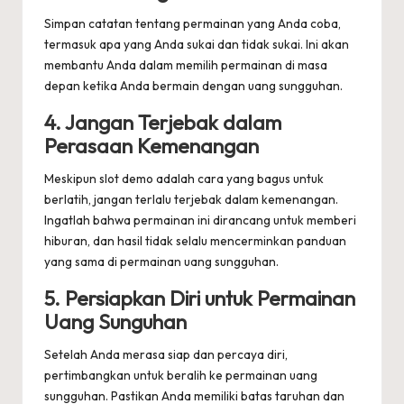
Simpan catatan tentang permainan yang Anda coba,
termasuk apa yang Anda sukai dan tidak sukai. Ini akan
membantu Anda dalam memilih permainan di masa
depan ketika Anda bermain dengan uang sungguhan.
4. Jangan Terjebak dalam
Perasaan Kemenangan
Meskipun slot demo adalah cara yang bagus untuk
berlatih, jangan terlalu terjebak dalam kemenangan.
Ingatlah bahwa permainan ini dirancang untuk memberi
hiburan, dan hasil tidak selalu mencerminkan panduan
yang sama di permainan uang sungguhan.
5. Persiapkan Diri untuk Permainan
Uang Sunguhan
Setelah Anda merasa siap dan percaya diri,
pertimbangkan untuk beralih ke permainan uang
sungguhan. Pastikan Anda memiliki batas taruhan dan