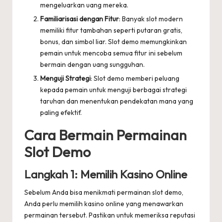
mengeluarkan uang mereka.
Familiarisasi dengan Fitur
: Banyak slot modern
memiliki fitur tambahan seperti putaran gratis,
bonus, dan simbol liar. Slot demo memungkinkan
pemain untuk mencoba semua fitur ini sebelum
bermain dengan uang sungguhan.
Menguji Strategi
: Slot demo memberi peluang
kepada pemain untuk menguji berbagai strategi
taruhan dan menentukan pendekatan mana yang
paling efektif.
Cara Bermain Permainan
Slot Demo
Langkah 1: Memilih Kasino Online
Sebelum Anda bisa menikmati permainan slot demo,
Anda perlu memilih kasino online yang menawarkan
permainan tersebut. Pastikan untuk memeriksa reputasi