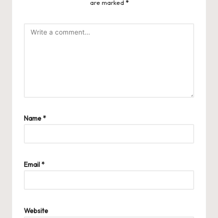
are marked
*
Name
*
Email
*
Website