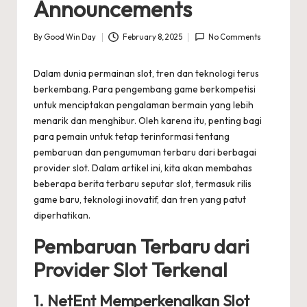
Announcements
By
Good Win Day
February 8, 2025
No Comments
Posted
by
Dalam dunia permainan slot, tren dan teknologi terus
berkembang. Para pengembang game berkompetisi
untuk menciptakan pengalaman bermain yang lebih
menarik dan menghibur. Oleh karena itu, penting bagi
para pemain untuk tetap terinformasi tentang
pembaruan dan pengumuman terbaru dari berbagai
provider slot. Dalam artikel ini, kita akan membahas
beberapa berita terbaru seputar slot, termasuk rilis
game baru, teknologi inovatif, dan tren yang patut
diperhatikan.
Pembaruan Terbaru dari
Provider Slot Terkenal
1. NetEnt Memperkenalkan Slot