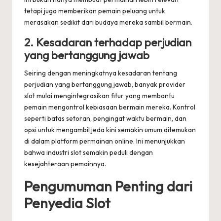
tetapi juga memberikan pemain peluang untuk
merasakan sedikit dari budaya mereka sambil bermain.
2. Kesadaran terhadap perjudian
yang bertanggung jawab
Seiring dengan meningkatnya kesadaran tentang
perjudian yang bertanggung jawab, banyak provider
slot mulai mengintegrasikan fitur yang membantu
pemain mengontrol kebiasaan bermain mereka. Kontrol
seperti batas setoran, pengingat waktu bermain, dan
opsi untuk mengambil jeda kini semakin umum ditemukan
di dalam platform permainan online. Ini menunjukkan
bahwa industri slot semakin peduli dengan
kesejahteraan pemainnya.
Pengumuman Penting dari
Penyedia Slot